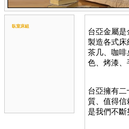
臥室床組
台亞金屬是
製造各式床
茶几、咖啡
色、烤漆、
台亞擁有二
質、值得信
是我們不斷