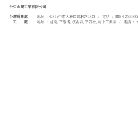
台亞金屬工業有限公司
/
台灣辦事處
地址 ：428台中市大雅區前村路23號
電話 ： 886-4-2560885
/
工 廠
地址 ： 越南, 平陽省, 檳吉縣, 平西社, 梅中工業區
電話 ： +8