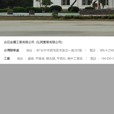
台亞金屬工業有限公司 (弘岡實業有限公司)
台灣辦事處
地址 ：407台中市西屯區市政北一路282號
/
電話 ： 886-4-2560
工廠
地址 ： 越南, 平陽省, 檳吉縣, 平西社, 梅中工業區
/
電話 ： +84-650-3